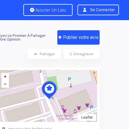
Ajouter Un Lieu
Se Connecter
yez Le Premier À Partager
Publier votre avis
tre Opinion
Partager
Enregistrer
Leaflet