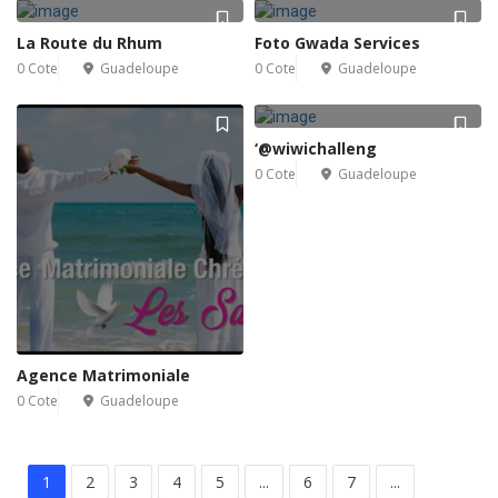
La Route du Rhum
Foto Gwada Services
0 Cote
Guadeloupe
0 Cote
Guadeloupe
‘@wiwichalleng
0 Cote
Guadeloupe
Agence Matrimoniale
0 Cote
Guadeloupe
1
2
3
4
5
...
6
7
...