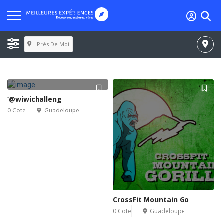
Près De Moi
‘@wiwichalleng
0 Cote
Guadeloupe
CrossFit Mountain Go
0 Cote
Guadeloupe